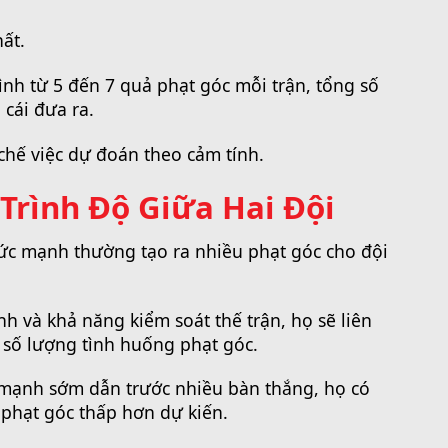
ất.
bình từ 5 đến 7 quả phạt góc mỗi trận, tổng số
 cái đưa ra.
chế việc dự đoán theo cảm tính.
Trình Độ Giữa Hai Đội
sức mạnh thường tạo ra nhiều phạt góc cho đội
nh và khả năng kiểm soát thế trận, họ sẽ liên
g số lượng tình huống phạt góc.
 mạnh sớm dẫn trước nhiều bàn thắng, họ có
 phạt góc thấp hơn dự kiến.