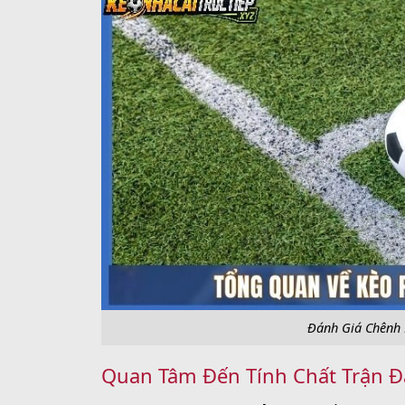
Đánh Giá Chênh 
Quan Tâm Đến Tính Chất Trận 