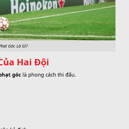
Phạt Góc Là Gì?
Của Hai Đội
phạt góc
là phong cách thi đấu.