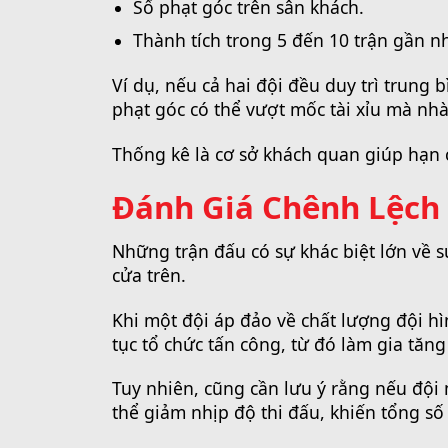
Số phạt góc trên sân khách.
Thành tích trong 5 đến 10 trận gần nh
Ví dụ, nếu cả hai đội đều duy trì trung 
phạt góc có thể vượt mốc tài xỉu mà nhà
Thống kê là cơ sở khách quan giúp hạn 
Đánh Giá Chênh Lệch 
Những trận đấu có sự khác biệt lớn về 
cửa trên.
Khi một đội áp đảo về chất lượng đội hì
tục tổ chức tấn công, từ đó làm gia tăn
Tuy nhiên, cũng cần lưu ý rằng nếu đội
thể giảm nhịp độ thi đấu, khiến tổng số