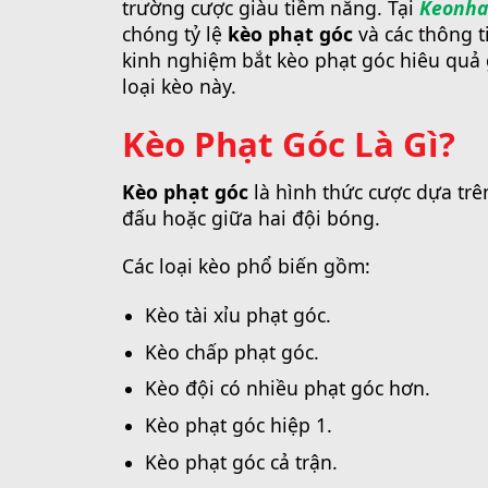
trường cược giàu tiềm năng. Tại
Keonhac
chóng tỷ lệ
kèo phạt góc
và các thông t
kinh nghiệm bắt kèo phạt góc hiêu quả 
loại kèo này.
Kèo Phạt Góc Là Gì?
Kèo phạt góc
là hình thức cược dựa trê
đấu hoặc giữa hai đội bóng.
Các loại kèo phổ biến gồm:
Kèo tài xỉu phạt góc.
Kèo chấp phạt góc.
Kèo đội có nhiều phạt góc hơn.
Kèo phạt góc hiệp 1.
Kèo phạt góc cả trận.