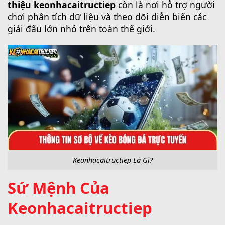
thiệu keonhacaitructiep
còn là nơi hỗ trợ người
chơi phân tích dữ liệu và theo dõi diễn biến các
giải đấu lớn nhỏ trên toàn thế giới.
Keonhacaitructiep Là Gì?
Sứ Mệnh Của
Keonhacaitructiep