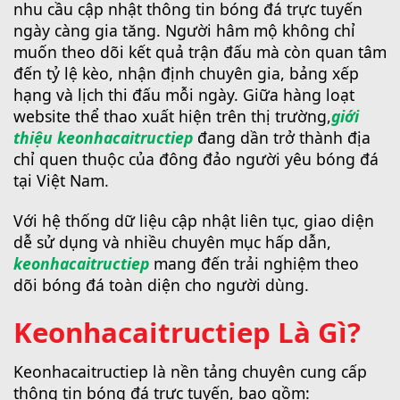
nhu cầu cập nhật thông tin bóng đá trực tuyến
ngày càng gia tăng. Người hâm mộ không chỉ
muốn theo dõi kết quả trận đấu mà còn quan tâm
đến tỷ lệ kèo, nhận định chuyên gia, bảng xếp
hạng và lịch thi đấu mỗi ngày. Giữa hàng loạt
website thể thao xuất hiện trên thị trường,
giới
thiệu keonhacaitructiep
đang dần trở thành địa
chỉ quen thuộc của đông đảo người yêu bóng đá
tại Việt Nam.
Với hệ thống dữ liệu cập nhật liên tục, giao diện
dễ sử dụng và nhiều chuyên mục hấp dẫn,
keonhacaitructiep
mang đến trải nghiệm theo
dõi bóng đá toàn diện cho người dùng.
Keonhacaitructiep Là Gì?
Keonhacaitructiep là nền tảng chuyên cung cấp
thông tin bóng đá trực tuyến, bao gồm: