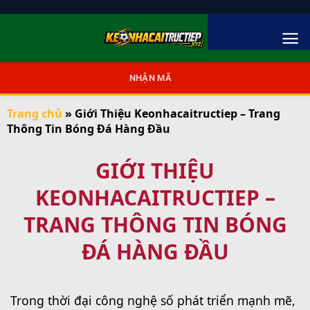
Bỏ
qua
nội
dung
NHẬN MÃ
Trang chủ
»
Giới Thiệu Keonhacaitructiep – Trang
Thông Tin Bóng Đá Hàng Đầu
GIỚI THIỆU
KEONHACAITRUCTIEP –
TRANG THÔNG TIN BÓNG
ĐÁ HÀNG ĐẦU
Trong thời đại công nghệ số phát triển mạnh mẽ,