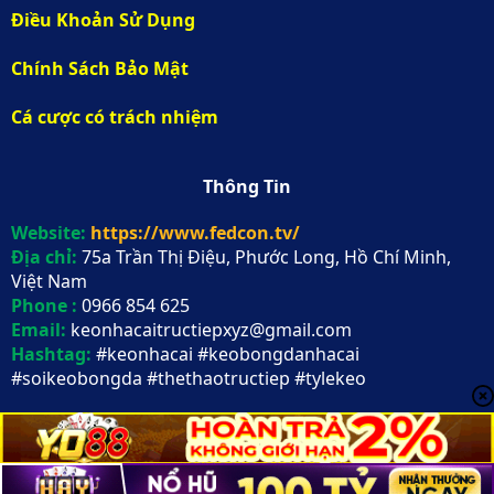
Điều Khoản Sử Dụng
Chính Sách Bảo Mật
Cá cược có trách nhiệm
Thông Tin
Website:
https://www.fedcon.tv/
Địa chỉ:
75a Trần Thị Điệu, Phước Long, Hồ Chí Minh,
Việt Nam
Phone :
0966 854 625
Email:
keonhacaitructiepxyz@gmail.com
Hashtag:
#keonhacai #keobongdanhacai
#soikeobongda #thethaotructiep #tylekeo
©2025 Bản Quyền Thuộc Về fedcon.tv