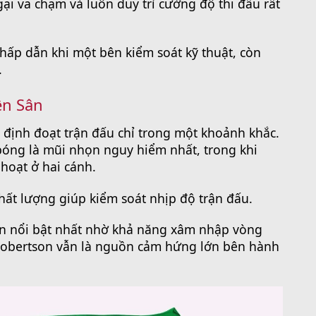
ại va chạm và luôn duy trì cường độ thi đấu rất
 hấp dẫn khi một bên kiểm soát kỹ thuật, còn
.
ên Sân
 định đoạt trận đấu chỉ trong một khoảnh khắc.
i bóng là mũi nhọn nguy hiểm nhất, trong khi
hoạt ở hai cánh.
chất lượng giúp kiểm soát nhịp độ trận đấu.
tên nổi bật nhất nhờ khả năng xâm nhập vòng
 Robertson vẫn là nguồn cảm hứng lớn bên hành