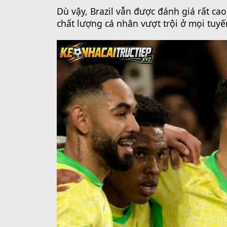
Dù vậy, Brazil vẫn được đánh giá rất ca
chất lượng cá nhân vượt trội ở mọi tuyế