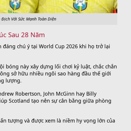
ô Địch Với Sức Mạnh Toàn Diện
Xúc Sau 28 Năm
đáng chú ý tại World Cup 2026 khi họ trở lại
ội bóng này xây dựng lối chơi kỷ luật, chắc chắn
không sở hữu nhiều ngôi sao hàng đầu thế giới
ng lượng.
drew Robertson, John McGinn hay Billy
iúp Scotland tạo nên sự cân bằng giữa phòng
ấn tượng và được xem là niềm hy vọng lớn của