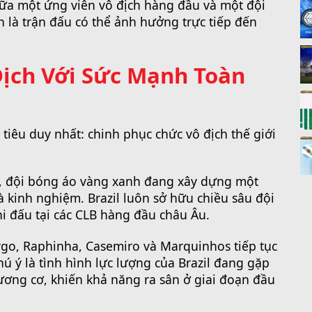
giữa một ứng viên vô địch hàng đầu và một đội
 là trận đấu có thể ảnh hưởng trực tiếp đến
Địch Với Sức Mạnh Toàn
tiêu duy nhất: chinh phục chức vô địch thế giới
i, đội bóng áo vàng xanh đang xây dựng một
à kinh nghiệm. Brazil luôn sở hữu chiều sâu đội
i đấu tại các CLB hàng đầu châu Âu.
rygo, Raphinha, Casemiro và Marquinhos tiếp tục
hú ý là tình hình lực lượng của Brazil đang gặp
ương cơ, khiến khả năng ra sân ở giai đoạn đầu