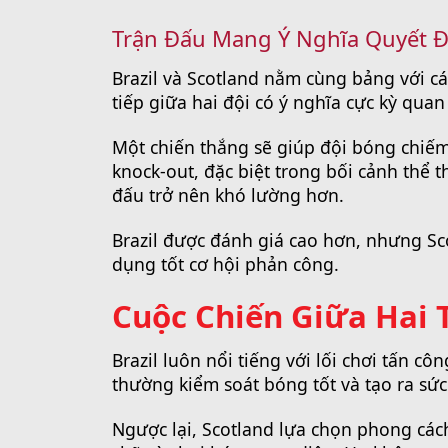
Trận Đấu Mang Ý Nghĩa Quyết Đ
Brazil và Scotland nằm cùng bảng với cá
tiếp giữa hai đội có ý nghĩa cực kỳ quan
Một chiến thắng sẽ giúp đội bóng chiếm 
knock-out, đặc biệt trong bối cảnh thể
đấu trở nên khó lường hơn.
Brazil được đánh giá cao hơn, nhưng Sc
dụng tốt cơ hội phản công.
Cuộc Chiến Giữa Hai 
Brazil luôn nổi tiếng với lối chơi tấn cô
thường kiểm soát bóng tốt và tạo ra sức
Ngược lại, Scotland lựa chọn phong cá