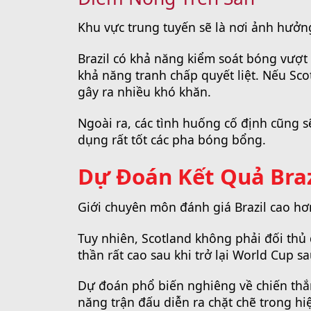
Khu vực trung tuyến sẽ là nơi ảnh hưởng
Brazil có khả năng kiểm soát bóng vượt 
khả năng tranh chấp quyết liệt. Nếu Sco
gây ra nhiều khó khăn.
Ngoài ra, các tình huống cố định cũng s
dụng rất tốt các pha bóng bổng.
Dự Đoán Kết Quả Braz
Giới chuyên môn đánh giá Brazil cao hơn
Tuy nhiên, Scotland không phải đối thủ 
thần rất cao sau khi trở lại World Cup s
Dự đoán phổ biến nghiêng về chiến thắn
năng trận đấu diễn ra chặt chẽ trong hiệ