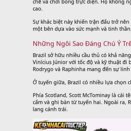
chẽ và chơi bóng trực diện. Họ không ng
cao.
Sự khác biệt này khiến trận đấu trở nên
một bên dựa vào sức mạnh và tinh thần
Những Ngôi Sao Đáng Chú Ý Tr
Brazil sở hữu nhiều cầu thủ có khả năng
Vinícius Júnior với tốc độ và kỹ thuật đ
Rodrygo và Raphinha mang đến sự linh 
Ở tuyến giữa, Brazil có nhiều lựa chọn 
Phía Scotland, Scott McTominay là cái 
cấm và ghi bàn từ tuyến hai. Ngoài ra,
lang cánh trái.