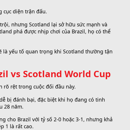
 cục diện trận đấu.
trội, nhưng Scotland lại sở hữu sức mạnh và
tland phá được nhịp chơi của Brazil, họ có thể
ẽ là yếu tố quan trọng khi Scotland thường tận
il vs Scotland World Cup
 rõ rệt trong cuộc đối đầu này.
dễ bị đánh bại, đặc biệt khi họ đang có tinh
au 28 năm.
g cho Brazil với tỷ số 2-0 hoặc 3-1, nhưng khả
p 1 là rất cao.