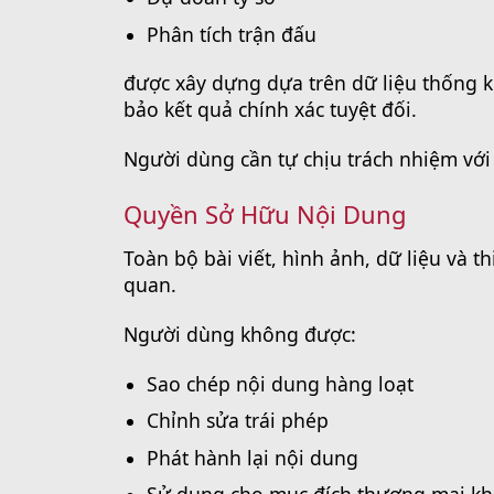
Phân tích trận đấu
được xây dựng dựa trên dữ liệu thống 
bảo kết quả chính xác tuyệt đối.
Người dùng cần tự chịu trách nhiệm với
Quyền Sở Hữu Nội Dung
Toàn bộ bài viết, hình ảnh, dữ liệu và t
quan.
Người dùng không được:
Sao chép nội dung hàng loạt
Chỉnh sửa trái phép
Phát hành lại nội dung