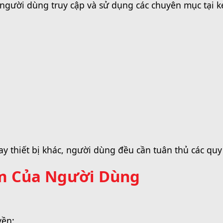
người dùng truy cập và sử dụng các chuyên mục tại k
ay thiết bị khác, người dùng đều cần tuân thủ các qu
m Của Người Dùng
yền: