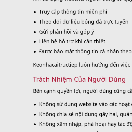
Truy cập thông tin miễn phí
Theo dõi dữ liệu bóng đá trực tuyến
Gửi phản hồi và góp ý
Liên hệ hỗ trợ khi cần thiết
Được bảo mật thông tin cá nhân theo
Keonhacaitructiep luôn hướng đến việc 
Trách Nhiệm Của Người Dùng
Bên cạnh quyền lợi, người dùng cũng c
Không sử dụng website vào các hoạt đ
Không chia sẻ nội dung gây hại, quả
Không xâm nhập, phá hoại hay tác độ