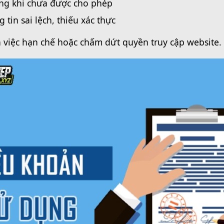
ng khi chưa được cho phép
tin sai lệch, thiếu xác thực
 việc hạn chế hoặc chấm dứt quyền truy cập website.