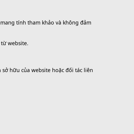
hỉ mang tính tham khảo và không đảm
từ website.
n sở hữu của website hoặc đối tác liên