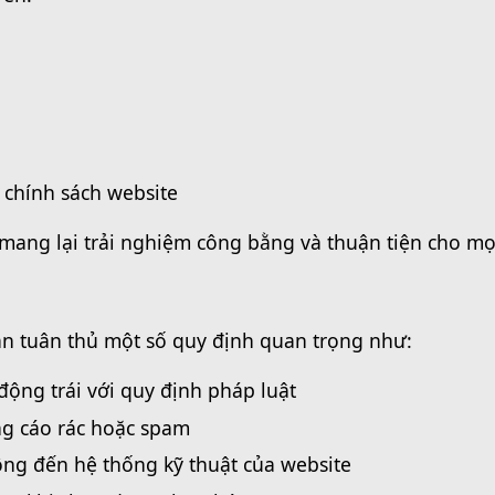
 chính sách website
mang lại trải nghiệm công bằng và thuận tiện cho m
ần tuân thủ một số quy định quan trọng như:
ộng trái với quy định pháp luật
ng cáo rác hoặc spam
ng đến hệ thống kỹ thuật của website