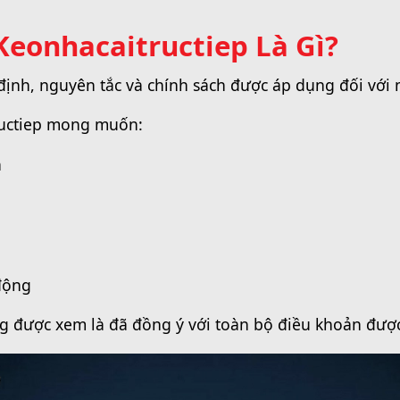
eonhacaitructiep Là Gì?
định, nguyên tắc và chính sách được áp dụng đối với 
ructiep mong muốn:
n
động
ng được xem là đã đồng ý với toàn bộ điều khoản đượ