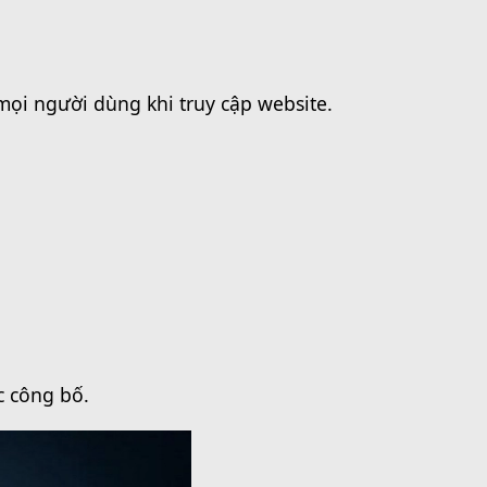
mọi người dùng khi truy cập website.
c công bố.