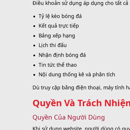
Điều khoản sử dụng áp dụng cho tất cả 
Tỷ lệ kèo bóng đá
Kết quả trực tiếp
Bảng xếp hạng
Lịch thi đấu
Nhận định bóng đá
Tin tức thể thao
Nội dung thống kê và phân tích
Dù truy cập bằng điện thoại, máy tính h
Quyền Và Trách Nhiệ
Quyền Của Người Dùng
Khi sử dụng website, người dùng có qu