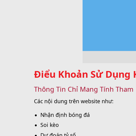
Điểu Khoản Sử Dụng 
Thông Tin Chỉ Mang Tính Tham
Các nội dung trên website như:
Nhận định bóng đá
Soi kèo
Dự đoán tỷ số