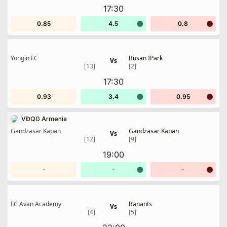
La Liga
17:30
Serie A
0.85
4.5
0.8
Bundesliga
Ligue 1
Yongin FC
Busan IPark
Vs
[13]
[2]
V-League
17:30
World Cup
0.93
3.4
0.95
Euro
VĐQG Armenia
Copa America
Gandzasar Kapan
Gandzasar Kapan
Vs
[12]
[9]
Ngoài ra, hệ thống còn cập nhật lịch thi đấu của
19:00
nhiều giải trẻ, giải nữ và các giải đấu khu vực
khác.
-
-
-
FC Avan Academy
Banants
Vs
[4]
[5]