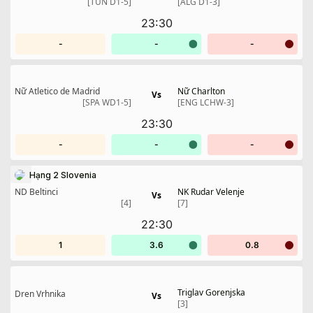
Thông tin chính xác
[TUN D1-5]
[ALG D1-3]
23:30
Không quá nhiều quảng cáo gây khó chịu
-
-
-
Hỗ trợ đa nền tảng
Dữ liệu bóng đá phong phú
Nữ Atletico de Madrid
Nữ Charlton
Tích hợp tỷ lệ kèo và nhận định chuyên sâu
Vs
[SPA WD1-5]
[ENG LCHW-3]
23:30
Ngoài ra, hệ thống còn có đội ngũ biên tập theo
dõi bóng đá liên tục nhằm đảm bảo dữ liệu luôn
-
-
-
mới nhất.
Hạng 2 Slovenia
Xu hướng xem lịch thi đấu bóng
ND Beltinci
NK Rudar Velenje
Vs
[4]
[7]
đá trực tuyến hiện nay
22:30
1
3.6
0.8
Cùng với sự phát triển của internet và điện thoại
thông minh, xu hướng theo dõi bóng đá trực
tuyến đang tăng trưởng mạnh mẽ.
Triglav Gorenjska
Dren Vrhnika
Vs
[3]