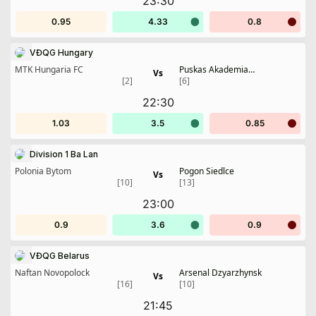
23:30
0.95
4.33
0.8
Những điểm nổi bật giúp Keonhacaitructiepvượt trội hơn các
VĐQG Hungary
website khác
MTK Hungaria FC
Puskas Akademia
Vs
[2]
Fehervar
[6]
Kết luận
22:30
Lịch thi đấu bóng đá của
Keonhacaitructiep
là
1.03
3.5
0.85
công cụ hữu ích dành cho mọi người yêu bóng
Division 1 Ba Lan
đá. Không chỉ cập nhật nhanh chóng và chính
Polonia Bytom
Pogon Siedlce
xác, nền tảng này còn mang đến nhiều thông tin
Vs
[10]
[13]
chuyên sâu giúp người xem dễ dàng theo dõi các
23:00
giải đấu hấp dẫn trên toàn thế giới.
0.9
3.6
0.9
Dù bạn là fan bóng đá lâu năm hay người mới
quan tâm đến thể thao vua, việc theo dõi lịch thi
VĐQG Belarus
đấu tại
Keonhacaitructiep
sẽ giúp trải nghiệm
Naftan Novopolock
Arsenal Dzyarzhynsk
Vs
[16]
[10]
bóng đá trở nên tiện lợi và thú vị hơn rất nhiều.
21:45