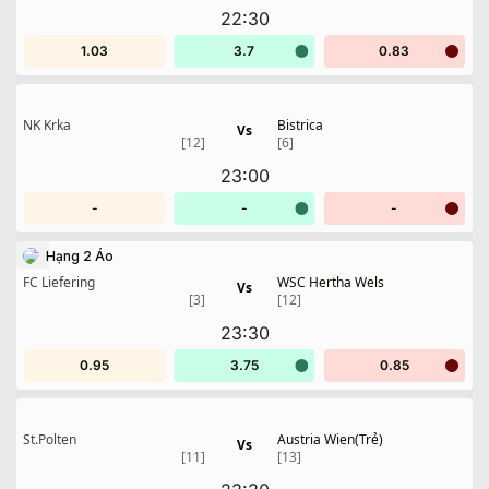
Người dùng hiện đại ưu tiên những nền tảng có:
22:30
Giao diện thân thiện
1.03
3.7
0.83
Tốc độ tải nhanh
Cập nhật liên tục
NK Krka
Bistrica
Vs
[12]
[6]
Hỗ trợ xem trên mobile
23:00
Keonhacaitructiep
đáp ứng tốt toàn bộ những
-
-
-
yêu cầu này nên ngày càng được nhiều người lựa
Hạng 2 Áo
chọn.
FC Liefering
WSC Hertha Wels
Vs
[3]
[12]
23:30
0.95
3.75
0.85
St.Polten
Austria Wien(Trẻ)
Vs
[11]
[13]