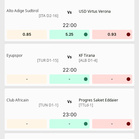
Lợi ích khi theo dõi lịch thi
Alto Adige Sudtirol
USD Virtus Verona
đấu bóng đá tại
Vs
[ITA D2-16]
keonhacaitructuyen
22:00
0.85
5.25
0.93
Chủ động sắp xếp thời gian xem bóng
đá
Eyupspor
KF Tirana
Vs
[TUR D1-15]
[ALB D1-4]
Nhiều trận đấu lớn thường diễn ra vào khung giờ
22:00
khuya theo giờ Việt Nam. Việc cập nhật lịch thi
-
-
-
đấu sớm giúp người xem chủ động hơn trong
công việc và nghỉ ngơi.
Club Africain
Progres Sakiet Eddaier
Vs
Hỗ trợ soi kèo hiệu quả
[TUN D1-1]
[TTLd-1]
23:00
Đối với người chơi cá cược thể thao, lịch thi đấu
là thông tin vô cùng quan trọng. Việc biết chính
-
-
-
xác thời gian thi đấu, mật độ lịch đá hay tình
trạng thể lực cầu thủ giúp quá trình soi kèo trở