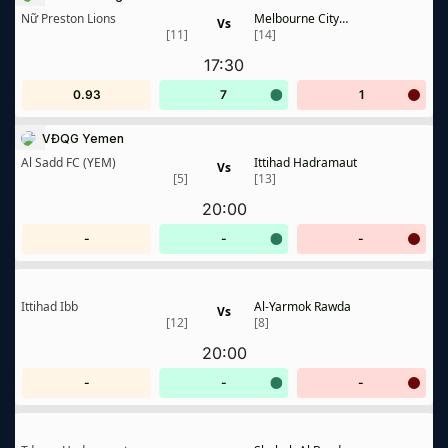
Nữ Preston Lions
Melbourne City
Vs
[11]
Youth(W)
[14]
17:30
0.93
7
1
VĐQG Yemen
Al Sadd FC (YEM)
Ittihad Hadramaut
Vs
[5]
[13]
20:00
-
-
-
Ittihad Ibb
Al-Yarmok Rawda
Vs
[12]
[8]
20:00
-
-
-