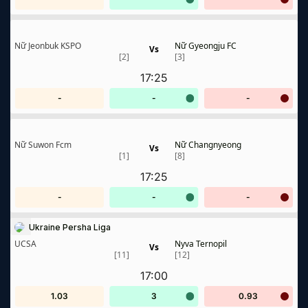
Nữ Jeonbuk KSPO
Nữ Gyeongju FC
Vs
[2]
[3]
17:25
-
-
-
Nữ Suwon Fcm
Nữ Changnyeong
Vs
[1]
[8]
17:25
-
-
-
Ukraine Persha Liga
UCSA
Nyva Ternopil
Vs
[11]
[12]
17:00
1.03
3
0.93