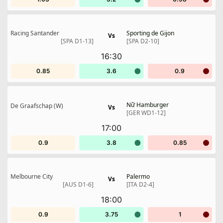
Sân vận động thi đấu
Trọng tài điều khiển trận đấu
Racing Santander
Sporting de Gijon
Vs
Thành tích đối đầu
[SPA D1-13]
[SPA D2-10]
Phong độ gần đây
16:30
Tỷ lệ kèo nhà cái
0.85
3.6
0.9
Nhờ đó, người dùng có thể nắm bắt tổng quan
trận đấu chỉ với vài thao tác đơn giản.
Nữ Hamburger
De Graafschap (W)
Vs
[GER WD1-12]
Hỗ trợ nhiều giải đấu lớn nhỏ
17:00
0.9
3.8
0.85
Khác với nhiều website chỉ tập trung vào các giải
đấu hàng đầu châu Âu,
Keonhacaitructiep
còn
cập nhật lịch thi đấu của hàng trăm giải đấu khác
Melbourne City
Palermo
Vs
nhau trên toàn thế giới.
[AUS D1-6]
[ITA D2-4]
18:00
Dù bạn yêu thích bóng đá Anh, Tây Ban Nha hay
0.9
3.75
1
các giải đấu châu Á, Nam Mỹ, hệ thống đều có