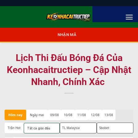
Bỏ
qua
nội
dung
NHẬN MÃ
Lịch Thi Đấu Bóng Đá Của
Keonhacaitructiep – Cập Nhật
Nhanh, Chính Xác
Hôm nay
Hôm nay
Ngày mai
Ngày mai
09/08
09/08
10/08
10/08
11/08
11/08
12/08
12/08
13/08
Trận Hot
Trận Hot
TL Malaysia
TL Malaysia
Sbobet
Sbobet
Tất cả giải đấu
Giải đấu