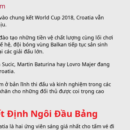
ờm
vào chung kết World Cup 2018, Croatia vẫn
ịu.
đào tạo những tiền vệ chất lượng cùng lối chơi
hế hệ, đội bóng vùng Balkan tiếp tục sản sinh
ại các giải đấu lớn.
 Sucic, Martin Baturina hay Lovro Majer đang
roatia.
 ở bản lĩnh thi đấu và kinh nghiệm trong các
 khăn cho những đối thủ được coi trọng cao
ết Định Ngôi Đầu Bảng
ia là hai ứng viên sáng giá nhất cho tấm vé đi