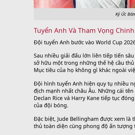
Ký Ức Bán
Tuyển Anh Và Tham Vọng Chinh 
Đội tuyển Anh bước vào World Cup 2026
Sau nhiều giải đấu lớn liên tiếp tiến 
sở hữu một trong những thế hệ cầu thủ 
Mục tiêu của họ không gì khác ngoài việ
Đội hình tuyển Anh hiện quy tụ nhiều ng
địch mạnh nhất châu Âu. Những cái tên 
Declan Rice và Harry Kane tiếp tục đóng
của đội bóng.
Đặc biệt, Jude Bellingham được xem là 
thủ toàn diện cùng phong độ ấn tượng 