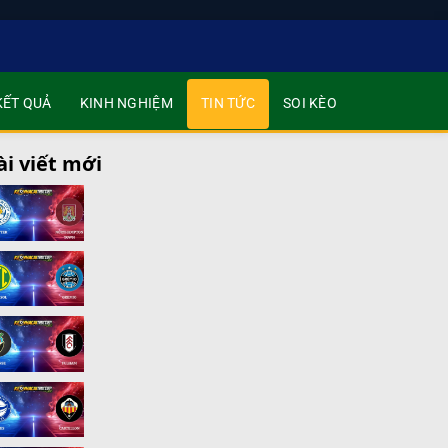
KẾT QUẢ
KINH NGHIỆM
TIN TỨC
SOI KÈO
ài viết mới