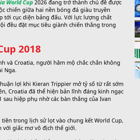
ia World Cup
2026 đang trở thành chủ đề được
uộc chiến giữa hai nền bóng đá giàu truyền
 tới cục diện bảng đấu. Với lực lượng chất
đội đều đặt mục tiêu giành chiến thắng trong
Cup 2018
Anh và Croatia, người hâm mộ chắc chắn không
ại Nga.
huận lợi khi Kieran Trippier mở tỷ số từ rất sớm
n, Croatia đã thể hiện bản lĩnh đáng kinh ngạc
1 sau hiệp phụ nhờ các bàn thắng của Ivan
 tiên trong lịch sử lọt vào chung kết World Cup,
 với giấc mơ vô địch thế giới.