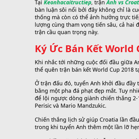
Tại
Keonhacaitructiep
, trận
Anh vs Croat
bàn luận sôi nổi bởi đây không chỉ là c
thống mà còn có thể ảnh hưởng trực tiếp
lượng cùng tham vọng tiến sâu, cả hai 
trận cầu quan trọng này.
Ký Ức Bán Kết World 
Khi nhắc tới những cuộc đối đầu giữa 
thể quên trận bán kết World Cup 2018 t
Ở trận đấu đó, tuyển Anh khởi đầu đầy t
bằng một pha đá phạt đẹp mắt. Tuy nhiê
để lội ngược dòng giành chiến thắng 2-
Perisic và Mario Mandzukic.
Chiến thắng lịch sử giúp Croatia lần đầu
trong khi tuyển Anh thêm một lần lỡ hẹn