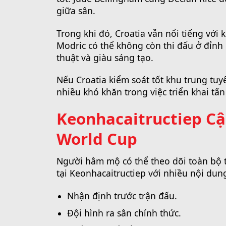
giữa sân.
Trong khi đó, Croatia vẫn nổi tiếng với 
Modric có thể không còn thi đấu ở đỉnh 
thuật và giàu sáng tạo.
Nếu Croatia kiểm soát tốt khu trung tu
nhiều khó khăn trong việc triển khai tấn
Keonhacaitructiep Cậ
World Cup
Người hâm mộ có thể theo dõi toàn bộ t
tại Keonhacaitructiep với nhiều nội dun
Nhận định trước trận đấu.
Đội hình ra sân chính thức.